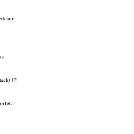
merksam
en
tsch)
.
ortet.