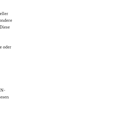
eller
sondere
 Diese
e oder
IN-
iesen