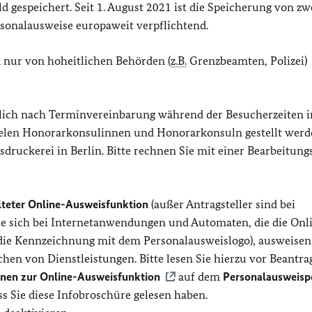
d gespeichert. Seit 1. August 2021 ist die Speicherung von zw
rsonalausweise europaweit verpflichtend.
 nur von hoheitlichen Behörden (
z.B.
Grenzbeamten, Polizei)
lich nach Terminvereinbarung während der Besucherzeiten i
ielen Honorarkonsulinnen und Honorarkonsuln gestellt werd
sdruckerei in Berlin. Bitte rechnen Sie mit einer Bearbeitun
lteter Online-Ausweisfunktion
(außer Antragsteller sind bei
Sie sich bei Internetanwendungen und Automaten, die die Onl
die Kennzeichnung mit dem Personalausweislogo), ausweise
chen von Dienstleistungen. Bitte lesen Sie hierzu vor Beantr
nnen zur Online-Ausweisfunktion
auf dem
Personalausweisp
ss Sie diese Infobroschüre gelesen haben.