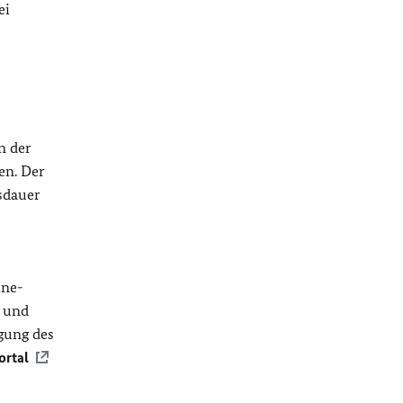
ei
n der
en. Der
gsdauer
ine-
n und
agung des
ortal