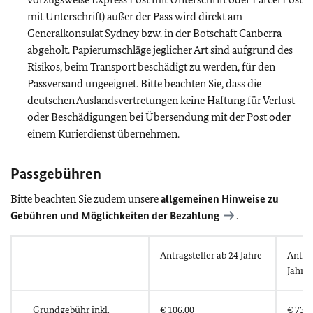
mit Unterschrift) außer der Pass wird direkt am
Generalkonsulat Sydney bzw. in der Botschaft Canberra
abgeholt. Papierumschläge jeglicher Art sind aufgrund des
Risikos, beim Transport beschädigt zu werden, für den
Passversand ungeeignet. Bitte beachten Sie, dass die
deutschen Auslandsvertretungen keine Haftung für Verlust
oder Beschädigungen bei Übersendung mit der Post oder
einem Kurierdienst übernehmen.
Passgebühren
Bitte beachten Sie zudem unsere
allgemeinen Hinweise zu
Gebühren und Möglichkeiten der Bezahlung
.
Antragsteller ab 24 Jahre
Antrag
Jahre
Grundgebühr
inkl.
€ 106,00
€ 73,5